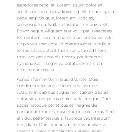
asperiores repellat. Lorem ipsum dolor sit
amet, consectetuer adipiscing elit. Etiam ligula
pede, sagittis quis, interdum ultricies,
scelerisque eu. Nullam faucibus mi quis velit.
Etiam neque. Aliquam erat volutpat. Maecenas
fermentum, sem in pharetra pellentesque, velit
turpis volutpat ante, in pharetra metus odio a
lectus. Class aptent taciti sociosqu ad litora
torquent per conubia nostra, per inceptos
hymenaeos. Integer vulputate sem a nibh
rutrum consequat.
Aenean fermentum risus id tortor. Duis
condimentum augue id magna semper
rutrum. In dapibus augue non sapien. Sed ac
dolor sit amet purus malesuada congue. Cum
sociis natoque penatibus et magnis dis
parturient montes, nascetur ridiculus mus. Sed
elit dui, pellentesque a, faucibus vel, interdum
nec, diam. Duis bibendum, lectus ut viverra
rhoncus, dolor nunc faucibus libero, eget