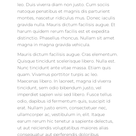
leo. Duis viverra diam non justo. Cum sociis
natoque penatibus et magnis dis parturient
montes, nascetur ridiculus mus. Donec iaculis
gravida nulla. Mauris dictum facilisis augue. Et
harum quidem rerum facilis est et expedita
distinctio. Phasellus rhoncus. Nullam sit amet
magna in magna gravida vehicula.
Mauris dictum facilisis augue. Cras elementum.
Quisque tincidunt scelerisque libero. Nulla est.
Nunc tincidunt ante vitae massa. Etiam quis
quam. Vivamus porttitor turpis ac leo.
Maecenas libero. In laoreet, magna id viverra
tincidunt, sem odio bibendum justo, vel
imperdiet sapien wisi sed libero. Fusce tellus
odio, dapibus id fermentum quis, suscipit id
erat. Nullam justo enim, consectetuer nec,
ullamcorper ac, vestibulum in, elit. Itaque
earum rerum hic tenetur a sapiente delectus,
ut aut reiciendis voluptatibus maiores alias
consequatur aut perferendis doloribus