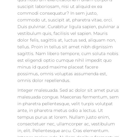
suscipit laboriosam, nisi ut aliquid ex ea
commodi consequatur? In sem justo,
commodo ut, suscipit at, pharetra vitae, orci.
Duis pulvinar. Curabitur ligula sapien, pulvinar a
vestibulum quis, facilisis vel sapien. Mauris
dolor felis, sagittis at, luctus sed, aliquam non,
tellus. Proin in tellus sit amet nibh dignissim
sagittis. Nam libero tempore, cum soluta nobis
est eligendi optio cumque nihil impedit quo
minus id quod maxime placeat facere
possimus, omnis voluptas assumenda est,
omnis dolor repellendus.
Integer malesuada. Sed ac dolor sit amet purus
malesuada congue. Maecenas fermentum, sem
in pharetra pellentesque, velit turpis volutpat
ante, in pharetra metus odio a lectus. Ut
tempus purus at lorem. Nullam justo enim,
consectetuer nec, ullamcorper ac, vestibulum
in, elit. Pellentesque arcu. Cras elementum.