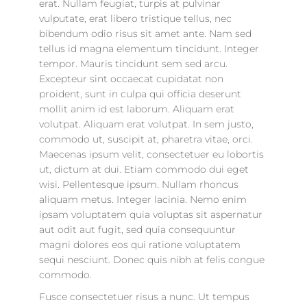
erat. Nullam feugiat, turpis at pulvinar
vulputate, erat libero tristique tellus, nec
bibendum odio risus sit amet ante. Nam sed
tellus id magna elementum tincidunt. Integer
tempor. Mauris tincidunt sem sed arcu.
Excepteur sint occaecat cupidatat non
proident, sunt in culpa qui officia deserunt
mollit anim id est laborum. Aliquam erat
volutpat. Aliquam erat volutpat. In sem justo,
commodo ut, suscipit at, pharetra vitae, orci.
Maecenas ipsum velit, consectetuer eu lobortis
ut, dictum at dui. Etiam commodo dui eget
wisi. Pellentesque ipsum. Nullam rhoncus
aliquam metus. Integer lacinia. Nemo enim
ipsam voluptatem quia voluptas sit aspernatur
aut odit aut fugit, sed quia consequuntur
magni dolores eos qui ratione voluptatem
sequi nesciunt. Donec quis nibh at felis congue
commodo.
Fusce consectetuer risus a nunc. Ut tempus