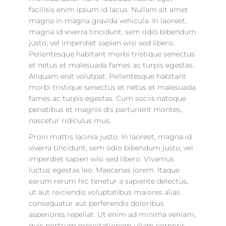
facilisis enim ipsum id lacus. Nullam sit amet
magna in magna gravida vehicula. In laoreet,
magna id viverra tincidunt, sem odio bibendum
justo, vel imperdiet sapien wisi sed libero.
Pellentesque habitant morbi tristique senectus
et netus et malesuada fames ac turpis egestas.
Aliquam erat volutpat. Pellentesque habitant
morbi tristique senectus et netus et malesuada
fames ac turpis egestas. Cum sociis natoque
penatibus et magnis dis parturient montes,
nascetur ridiculus mus.
Proin mattis lacinia justo. In laoreet, magna id
viverra tincidunt, sem odio bibendum justo, vel
imperdiet sapien wisi sed libero. Vivamus
luctus egestas leo. Maecenas lorem. Itaque
earum rerum hic tenetur a sapiente delectus,
ut aut reiciendis voluptatibus maiores alias
consequatur aut perferendis doloribus
asperiores repellat. Ut enim ad minima veniam,
quis nostrum exercitationem ullam corporis