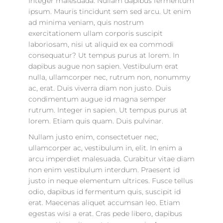
Integer malesuada. Nullam dapibus fermentum
ipsum. Mauris tincidunt sem sed arcu. Ut enim
ad minima veniam, quis nostrum
exercitationem ullam corporis suscipit
laboriosam, nisi ut aliquid ex ea commodi
consequatur? Ut tempus purus at lorem. In
dapibus augue non sapien. Vestibulum erat
nulla, ullamcorper nec, rutrum non, nonummy
ac, erat. Duis viverra diam non justo. Duis
condimentum augue id magna semper
rutrum. Integer in sapien. Ut tempus purus at
lorem. Etiam quis quam. Duis pulvinar.
Nullam justo enim, consectetuer nec,
ullamcorper ac, vestibulum in, elit. In enim a
arcu imperdiet malesuada. Curabitur vitae diam
non enim vestibulum interdum. Praesent id
justo in neque elementum ultrices. Fusce tellus
odio, dapibus id fermentum quis, suscipit id
erat. Maecenas aliquet accumsan leo. Etiam
egestas wisi a erat. Cras pede libero, dapibus