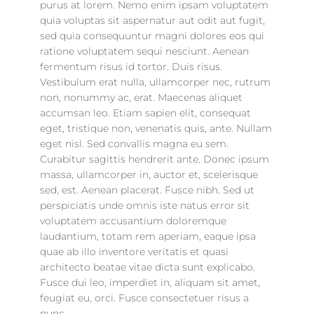
purus at lorem. Nemo enim ipsam voluptatem
quia voluptas sit aspernatur aut odit aut fugit,
sed quia consequuntur magni dolores eos qui
ratione voluptatem sequi nesciunt. Aenean
fermentum risus id tortor. Duis risus.
Vestibulum erat nulla, ullamcorper nec, rutrum
non, nonummy ac, erat. Maecenas aliquet
accumsan leo. Etiam sapien elit, consequat
eget, tristique non, venenatis quis, ante. Nullam
eget nisl. Sed convallis magna eu sem.
Curabitur sagittis hendrerit ante. Donec ipsum
massa, ullamcorper in, auctor et, scelerisque
sed, est. Aenean placerat. Fusce nibh. Sed ut
perspiciatis unde omnis iste natus error sit
voluptatem accusantium doloremque
laudantium, totam rem aperiam, eaque ipsa
quae ab illo inventore veritatis et quasi
architecto beatae vitae dicta sunt explicabo.
Fusce dui leo, imperdiet in, aliquam sit amet,
feugiat eu, orci. Fusce consectetuer risus a
nunc.