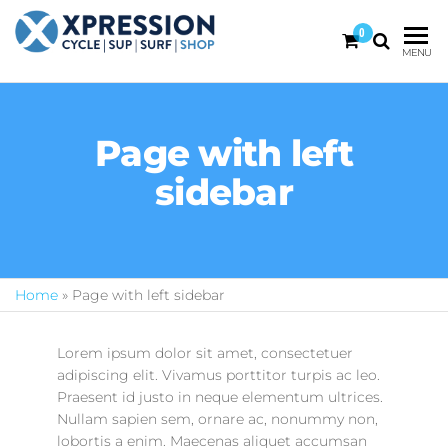
0
XPRESSION
CYCLE
MENU
| SUP |
ON THE
SURF |
BEACH
SHOP
DURBAN
Page with left
sidebar
Home
»
Page with left sidebar
Lorem ipsum dolor sit amet, consectetuer
adipiscing elit. Vivamus porttitor turpis ac leo.
Praesent id justo in neque elementum ultrices.
Nullam sapien sem, ornare ac, nonummy non,
lobortis a enim. Maecenas aliquet accumsan